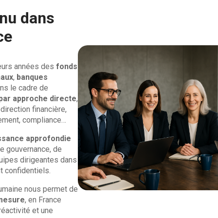
nnu dans
ce
eurs années des
fonds
naux
,
banques
ans le cadre de
par approche directe
,
direction financière,
gement, compliance…
ssance approfondie
de gouvernance, de
quipes dirigeantes dans
 confidentiels.
 humaine nous permet de
mesure
, en France
éactivité et une