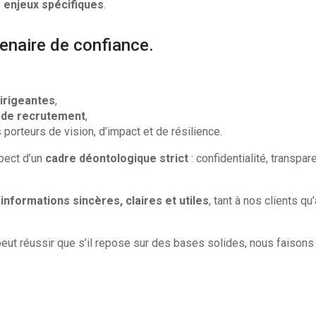
 enjeux spécifiques
.
tenaire de confiance.
dirigeantes
,
e de recrutement
,
s
porteurs de vision, d’impact et de résilience.
pect d’un
cadre déontologique strict
: confidentialité, transp
s
informations sincères, claires et utiles
, tant à nos clients q
peut réussir que s’il repose sur des bases solides, nous faison